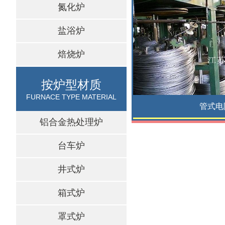
氮化炉
盐浴炉
焙烧炉
按炉型材质
FURNACE TYPE MATERIAL
管式电
铝合金热处理炉
台车炉
井式炉
箱式炉
罩式炉