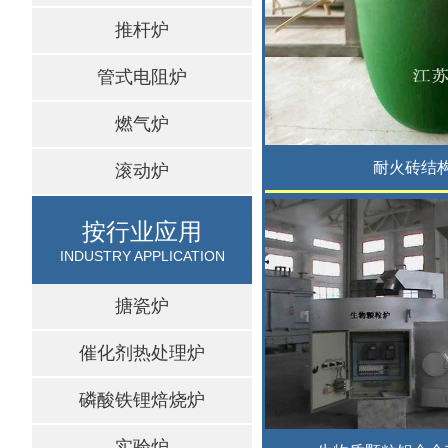
推杆炉
管式电阻炉
燃气炉
耐火砖结
滚动炉
按行业应用
INDUSTRY APPLICATION
搪瓷炉
催化剂热处理炉
磷酸铁锂焙烧炉
实验炉