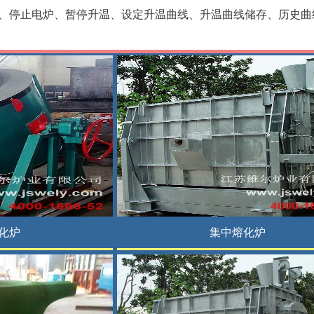
、停止电炉、暂停升温、设定升温曲线、升温曲线储存、历史曲
化炉
集中熔化炉