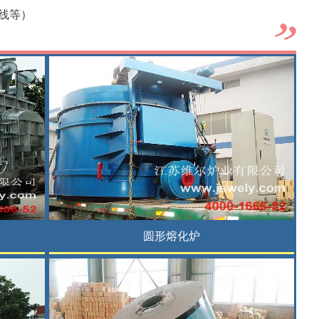
线等）
圆形熔化炉