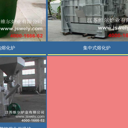
构熔化炉
集中式熔化炉