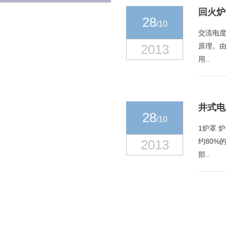
回火炉
28
/10
交流电度
2013
原理。由
用..
井式电
28
/10
1炉罩 
2013
约80
部..